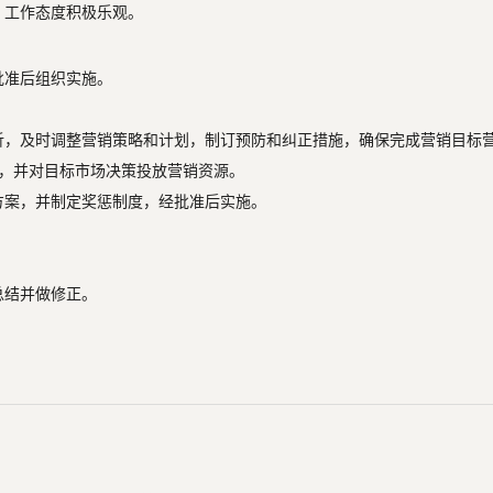
，工作态度积极乐观。
准后组织实施。

析，及时调整营销策略和计划，制订预防和纠正措施，确保完成营销目标营
险，并对目标市场决策投放营销资源。

并制定奖惩制度，经批准后实施。					

正。					
