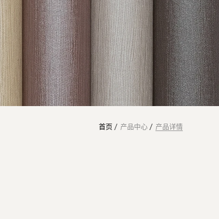
首页
产品中心
产品详情