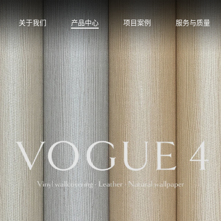
关于我们
产品中心
项目案例
服务与质量