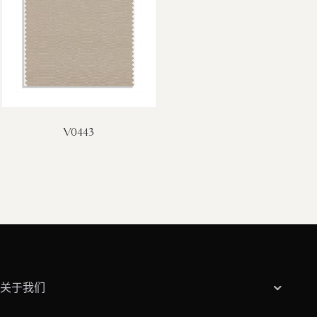
V0443
关于我们