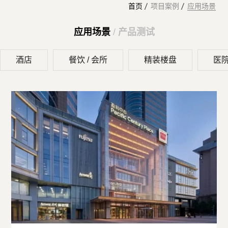
首页
项目案例
应用场景
应用场景
/
产品测试
酒店
餐饮 / 会所
精装楼盘
医院