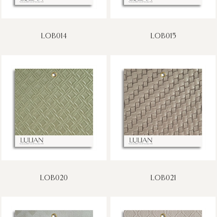
LOB014
LOB015
LOB020
LOB021